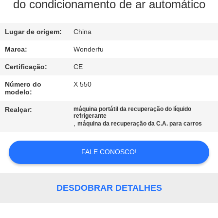
CONTROLE
do condicionamento de ar automático
DA
Lugar de origem:
China
QUALIDADE
Marca:
Wonderfu
CONTACTE-
Certificação:
CE
NOS
Número do
X 550
modelo:
PEÇA
Realçar:
máquina portátil da recuperação do líquido
refrigerante
,
máquina da recuperação da C.A. para carros
UMAS
CITAÇÕES
FALE CONOSCO!
MAPA
DESDOBRAR DETALHES
DO
SITE