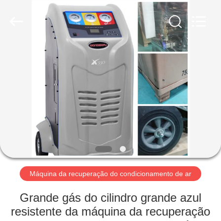
-
2026
Guangzhou
Wonderfu
Automotive
Equipment
Co.,
Ltd.
CASA
All
Rights
Reserved.
PRODUTOS
SOBRE
NÓS
EXCURSÃO
DA
Máquina da recuperação do condicionamento de ar
FÁBRICA
Grande gás do cilindro grande azul
resistente da máquina da recuperação