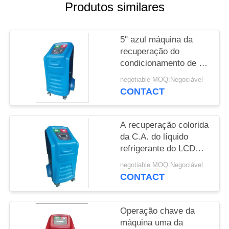
Produtos similares
PRIVACY
POLICY
5" azul máquina da
recuperação do
condicionamento de ar
da exposição do LCD
negotiable MOQ:Negociável
com sistema AC660
CONTACT
A recuperação colorida
da C.A. do líquido
refrigerante do LCD
recarrega a máquina
negotiable MOQ:Negociável
para a limpeza de
CONTACT
nivelamento
Operação chave da
máquina uma da