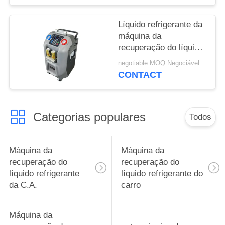
Líquido refrigerante da
máquina da
recuperação do líquido
refrigerante da C.A. do
negotiable MOQ:Negociável
OEM auto que recicla a
CONTACT
máquina
Categorias populares
Todos
Máquina da
Máquina da
recuperação do
recuperação do
líquido refrigerante
líquido refrigerante do
da C.A.
carro
Máquina da