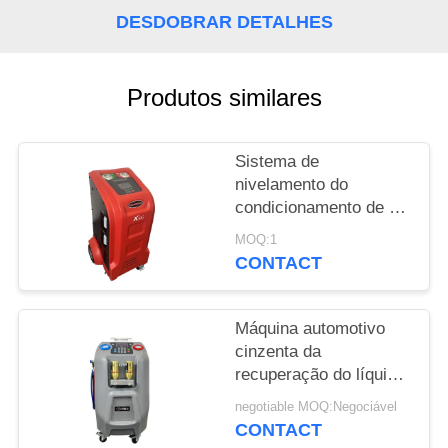
DESDOBRAR DETALHES
PRIVACY
POLICY
Produtos similares
Sistema de
nivelamento do
condicionamento de ar
da máquina da
MOQ:1
recuperação do líquido
CONTACT
refrigerante da C.A. do
carro
Máquina automotivo
cinzenta da
recuperação do líquido
refrigerante 10kg com
negotiable MOQ:Negociável
5" projeção a cores do
CONTACT
LCD