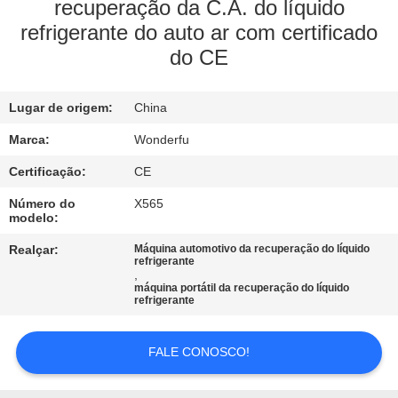
CONTROLE
recuperação da C.A. do líquido
refrigerante do auto ar com certificado
DA
do CE
QUALIDADE
Lugar de origem:
China
CONTACTE-
Marca:
Wonderfu
NOS
Certificação:
CE
PEÇA
Número do
X565
modelo:
UMAS
Realçar:
Máquina automotivo da recuperação do líquido
CITAÇÕES
refrigerante
,
máquina portátil da recuperação do líquido
refrigerante
MAPA
DO
FALE CONOSCO!
SITE