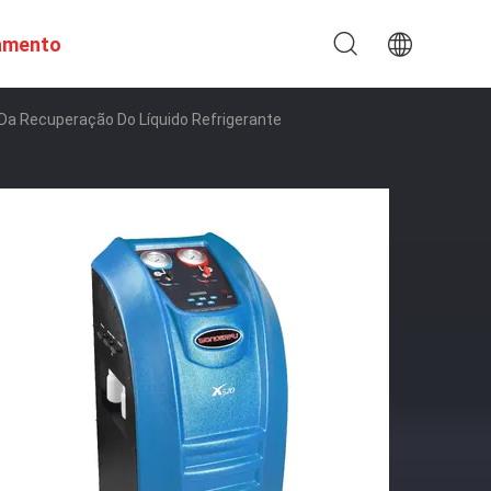
amento
 Da Recuperação Do Líquido Refrigerante