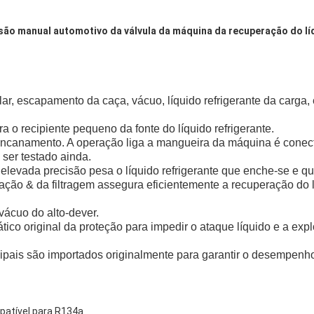
isão manual automotivo da válvula da máquina da recuperação do lí
lar, escapamento da caça, vácuo, líquido refrigerante da carga, 
a o recipiente pequeno da fonte do líquido refrigerante.
ncanamento. A operação liga a mangueira da máquina é conec
 ser testado ainda.
a elevada precisão pesa o líquido refrigerante que enche-se e q
cação & da filtragem assegura eficientemente a recuperação do l
ácuo do alto-dever.
tico original da proteção para impedir o ataque líquido e a expl
ipais são importados originalmente para garantir o desempenho
patível para R134a