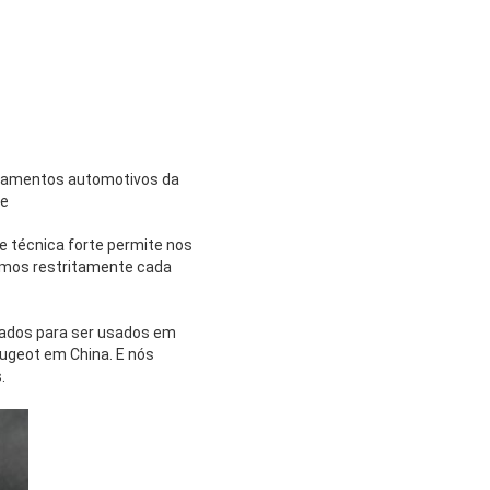
ipamentos automotivos da
te
e técnica forte permite nos
namos restritamente cada
zados para ser usados em
eugeot em China. E nós
.