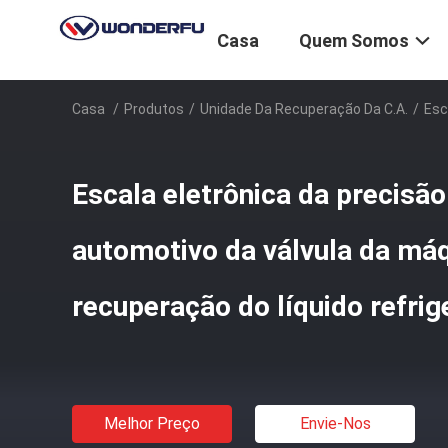
Casa
Quem Somos
Casa
/
Produtos
/
Unidade Da Recuperação Da C.A.
/
Esc
Escala eletrônica da precisã
automotivo da válvula da má
recuperação do líquido refrig
Melhor Preço
Envie-Nos