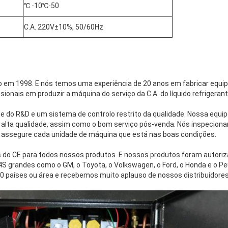
℃ -10℃-50
C.A. 220V±10%, 50/60Hz
 em 1998. E nós temos uma experiência de 20 anos em fabricar equ
onais em produzir a máquina do serviço da C.A. do líquido refrigeran
 do R&D e um sistema de controlo restrito da qualidade. Nossa equip
e alta qualidade, assim como o bom serviço pós-venda. Nós inspecio
 assegure cada unidade de máquina que está nas boas condições.
s do CE para todos nossos produtos. E nossos produtos foram autori
4S grandes como o GM, o Toyota, o Volkswagen, o Ford, o Honda e o P
 países ou área e recebemos muito aplauso de nossos distribuidores