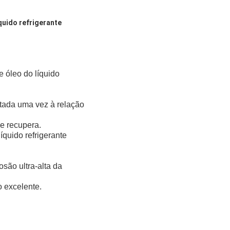
quido refrigerante
e óleo do líquido
tada uma vez à relação
ue recupera.
íquido refrigerante
osão ultra-alta da
 excelente.