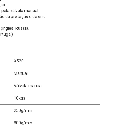
gue.
o pela válvula manual
o da proteção e de erro
(inglês, Rússia,
rtugal)
X520
Manual
Válvula manual
10kgs
250g/min
800g/min