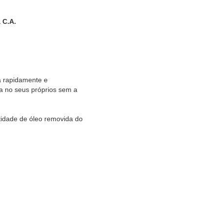
 C.A.
a rapidamente e
a no seus próprios sem a
tidade de óleo removida do