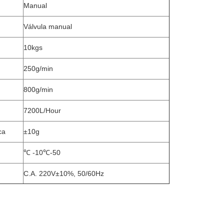
Manual
Válvula manual
10kgs
250g/min
800g/min
7200L/Hour
ca
±10g
℃ -10℃-50
C.A. 220V±10%, 50/60Hz