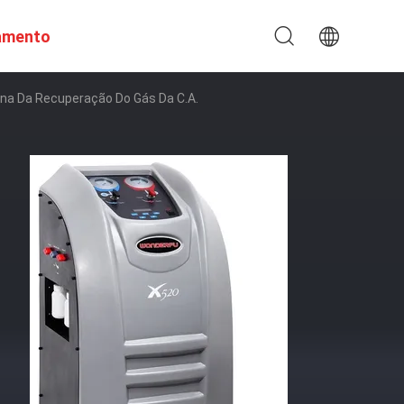
amento
ina Da Recuperação Do Gás Da C.A.