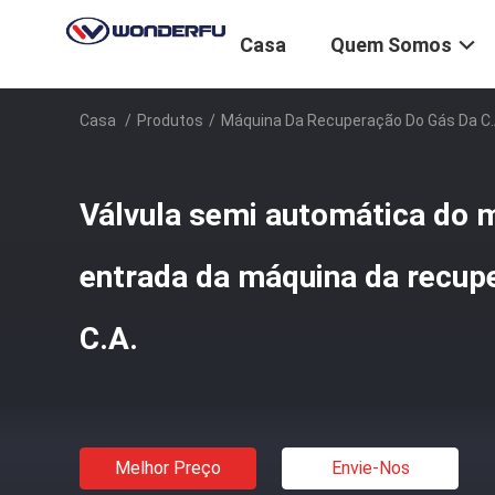
Casa
Quem Somos
Casa
/
Produtos
/
Máquina Da Recuperação Do Gás Da C.
Válvula semi automática do m
entrada da máquina da recup
C.A.
Melhor Preço
Envie-Nos