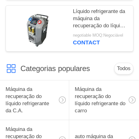
Líquido refrigerante da
máquina da
recuperação do líquido
refrigerante da C.A. do
negotiable MOQ:Negociável
OEM auto que recicla a
CONTACT
máquina
Categorias populares
Todos
Máquina da
Máquina da
recuperação do
recuperação do
líquido refrigerante
líquido refrigerante do
da C.A.
carro
Máquina da
recuperação do
auto máquina da