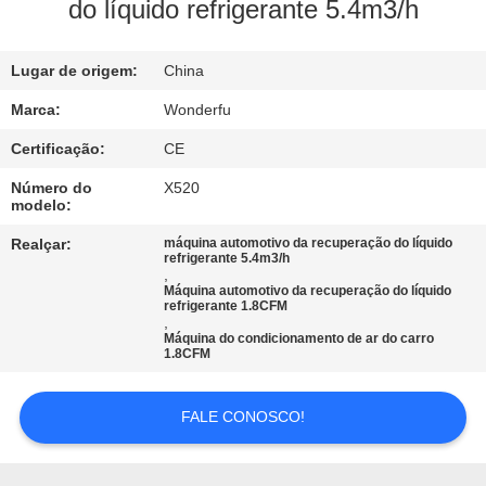
CONTROLE
do líquido refrigerante 5.4m3/h
DA
Lugar de origem:
China
QUALIDADE
Marca:
Wonderfu
CONTACTE-
Certificação:
CE
NOS
Número do
X520
modelo:
PEÇA
Realçar:
máquina automotivo da recuperação do líquido
refrigerante 5.4m3/h
,
UMAS
Máquina automotivo da recuperação do líquido
refrigerante 1.8CFM
CITAÇÕES
,
Máquina do condicionamento de ar do carro
1.8CFM
MAPA
FALE CONOSCO!
DO
SITE