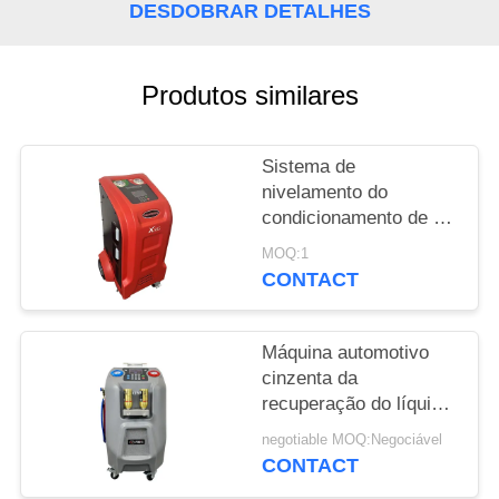
DESDOBRAR DETALHES
PRIVACY
POLICY
Produtos similares
Sistema de
nivelamento do
condicionamento de ar
da máquina da
MOQ:1
recuperação do líquido
CONTACT
refrigerante da C.A. do
carro
Máquina automotivo
cinzenta da
recuperação do líquido
refrigerante 10kg com
negotiable MOQ:Negociável
5" projeção a cores do
CONTACT
LCD