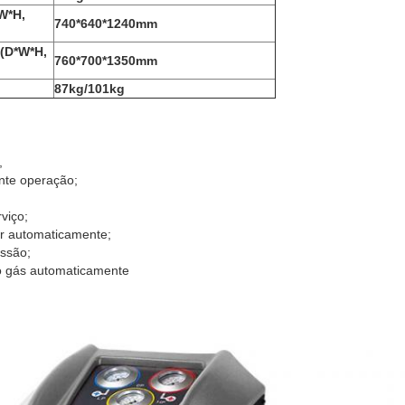
W*H,
740*640*1240mm
(D*W*H,
760*700*1350mm
87kg/101kg
,
nte operação;
viço;
r automaticamente;
essão;
 gás automaticamente