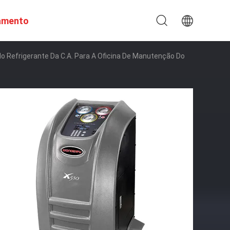
amento
o Refrigerante Da C.A. Para A Oficina De Manutenção Do