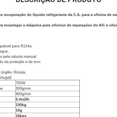
 recuperação do líquido refrigerante da C.A. para a oficina de 
a recarregar a máquina para oficinas de reparações do A/C e ofi
patível para R134a
regue.
o pela válvula manual
o da proteção e de erro
(inglês, Rússia,
rtugal)
750W
ão
300g/min
800g/min
5.4m3/h
150kg
10g
10kgs