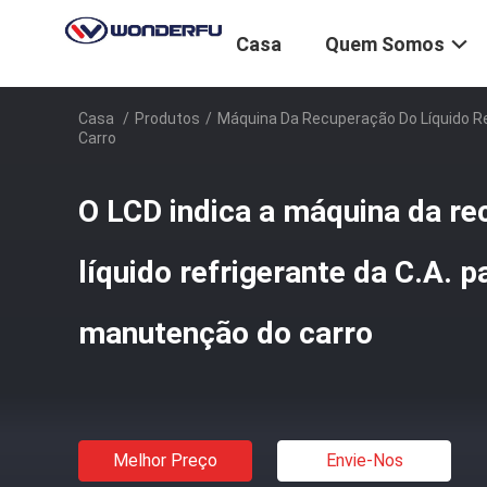
Casa
Quem Somos
Casa
/
Produtos
/
Máquina Da Recuperação Do Líquido Re
Carro
O LCD indica a máquina da r
líquido refrigerante da C.A. p
manutenção do carro
Melhor Preço
Envie-Nos