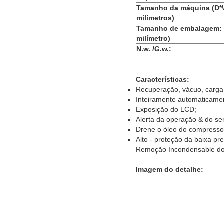
Tamanho da máquina (D*
milímetros)
Tamanho de embalagem: 
milímetro)
N.w. /G.w.:
Características:
Recuperação, vácuo, carga
Inteiramente automaticame
Exposição do LCD;
Alerta da operação & do ser
Drene o óleo do compresso
Alto - proteção da baixa pr
Remoção Incondensable do
Imagem do detalhe: