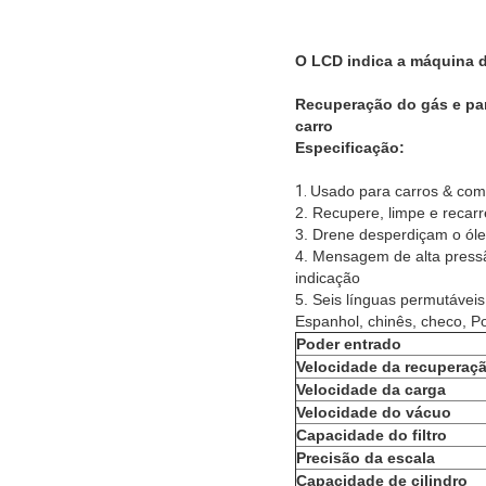
O LCD indica a máquina da
Recuperação do gás e par
carro
Especificação:
1.
Usado para carros & com
2. Recupere, limpe e recar
3. Drene desperdiçam o óle
4. Mensagem de alta pressã
indicação
5. Seis línguas permutáveis 
Espanhol, chinês, checo, Po
Poder entrado
Velocidade da recuperaç
Velocidade da carga
Velocidade do vácuo
Capacidade do filtro
Precisão da escala
Capacidade de cilindro