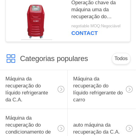
Operação chave da
máquina uma da
recuperação do
condicionamento de ar
negotiable MOQ:Negociável
do veículo 1,8 CFM
CONTACT
Categorias populares
Todos
Máquina da
Máquina da
recuperação do
recuperação do
líquido refrigerante
líquido refrigerante do
da C.A.
carro
Máquina da
recuperação do
auto máquina da
condicionamento de
recuperação da C.A.