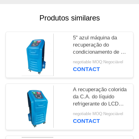
PRIVACY
Produtos similares
POLICY
5" azul máquina da
recuperação do
condicionamento de ar
da exposição do LCD
negotiable MOQ:Negociável
com sistema AC660
CONTACT
A recuperação colorida
da C.A. do líquido
refrigerante do LCD
recarrega a máquina
negotiable MOQ:Negociável
para a limpeza de
CONTACT
nivelamento