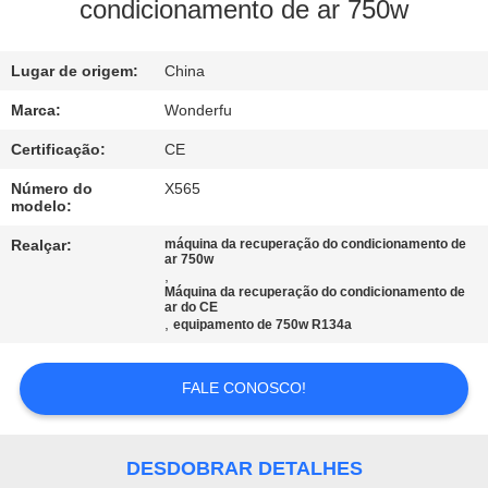
CONTROLE
condicionamento de ar 750w
DA
Lugar de origem:
China
QUALIDADE
Marca:
Wonderfu
CONTACTE-
Certificação:
CE
NOS
Número do
X565
modelo:
PEÇA
Realçar:
máquina da recuperação do condicionamento de
ar 750w
,
UMAS
Máquina da recuperação do condicionamento de
ar do CE
CITAÇÕES
,
equipamento de 750w R134a
MAPA
FALE CONOSCO!
DO
SITE
DESDOBRAR DETALHES