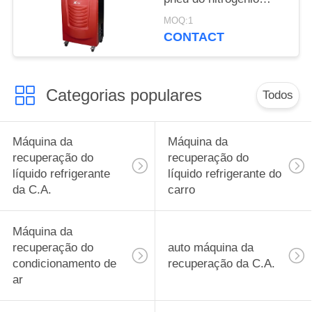
X730 do filtro de ar da
MOQ:1
qualidade dos 10M
CONTACT
65KGS da mangueira
de inflação
Categorias populares
Todos
Máquina da
Máquina da
recuperação do
recuperação do
líquido refrigerante
líquido refrigerante do
da C.A.
carro
Máquina da
recuperação do
auto máquina da
condicionamento de
recuperação da C.A.
ar