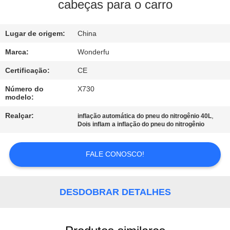
CONTROLE
cabeças para o carro
DA
Lugar de origem:
China
QUALIDADE
Marca:
Wonderfu
CONTACTE-
Certificação:
CE
NOS
Número do
X730
modelo:
PEÇA
Realçar:
,
inflação automática do pneu do nitrogênio 40L
Dois inflam a inflação do pneu do nitrogênio
UMAS
CITAÇÕES
FALE CONOSCO!
MAPA
DESDOBRAR DETALHES
DO
SITE