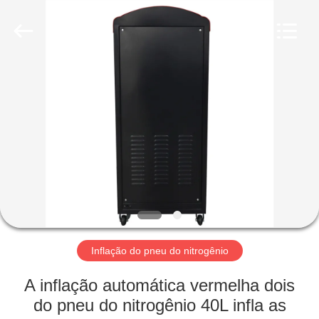
-
2026
Guangzhou
Wonderfu
Automotive
Equipment
Co.,
Ltd.
CASA
All
Rights
Reserved.
PRODUTOS
SOBRE
NÓS
EXCURSÃO
DA
Inflação do pneu do nitrogênio
FÁBRICA
A inflação automática vermelha dois
do pneu do nitrogênio 40L infla as