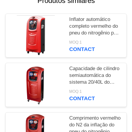
Produtos similares
PRIVACY
Inflator automático
POLICY
completo vermelho do
pneu do nitrogênio para
os carros e o Mini Bus
MOQ:1
X730
CONTACT
Capacidade de cilindro
semiautomática do
sistema 20/40L do
vácuo da arma da
MOQ:1
inflação do Inflator do
CONTACT
pneu do nitrogênio
Comprimento vermelho
do N2 da inflação do
pneu do nitrogênio